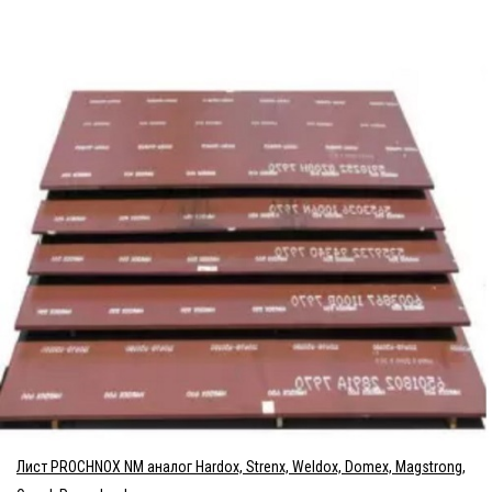
Лист PROCHNOX NM аналог Hardox, Strenx, Weldox, Domex, Magstrong,