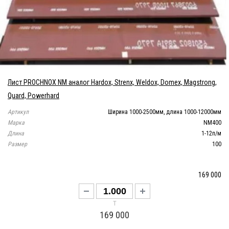
Лист PROCHNOX NM аналог Hardox, Strenx, Weldox, Domex, Magstrong,
Quard, Powerhard
Артикул
Ширина 1000-2500мм, длина 1000-12000мм
Марка
NM400
Длина
1-12п/м
Размер
100
169 000
т
169 000