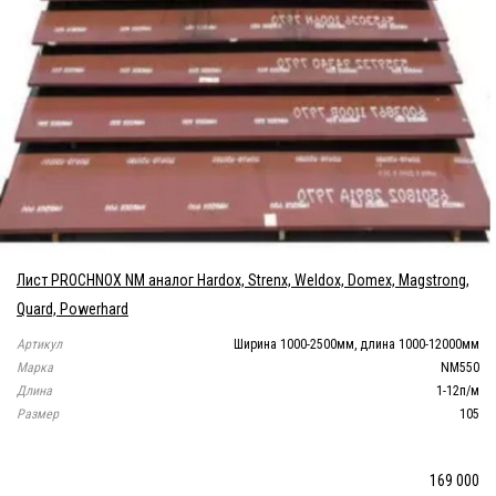
Лист PROCHNOX NM аналог Hardox, Strenx, Weldox, Domex, Magstrong,
Quard, Powerhard
Артикул
Ширина 1000-2500мм, длина 1000-12000мм
Марка
NM550
Длина
1-12п/м
Размер
105
169 000