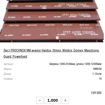
Лист PROCHNOX NM аналог Hardox, Strenx, Weldox, Domex, Magstrong,
Quard, Powerhard
Артикул
Ширина 1000-2500мм, длина 1000-12000мм
Марка
NM500
Длина
1-12п/м
Размер
10
169 000