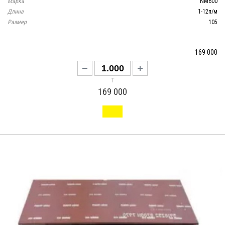
Марка
NM600
Длина
1-12п/м
Размер
105
169 000
т
169 000