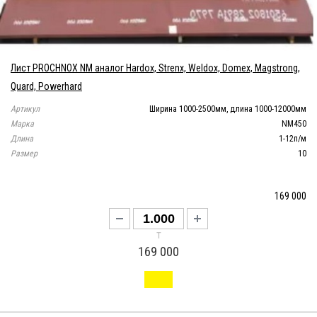
Лист PROCHNOX NM аналог Hardox, Strenx, Weldox, Domex, Magstrong,
Quard, Powerhard
Артикул
Ширина 1000-2500мм, длина 1000-12000мм
Марка
NM450
Длина
1-12п/м
Размер
10
169 000
т
169 000