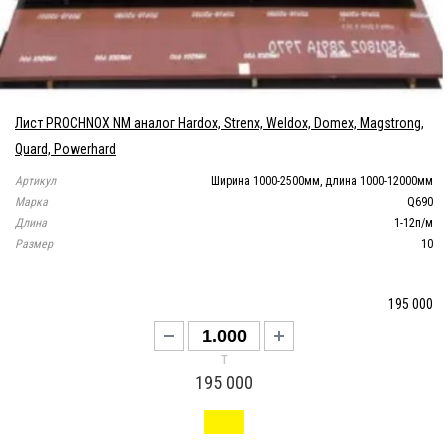
Лист PROCHNOX NM аналог Hardox, Strenx, Weldox, Domex, Magstrong,
Quard, Powerhard
Артикул
Ширина 1000-2500мм, длина 1000-12000мм
Марка
Q690
Длина
1-12п/м
Размер
10
195 000
т
195 000