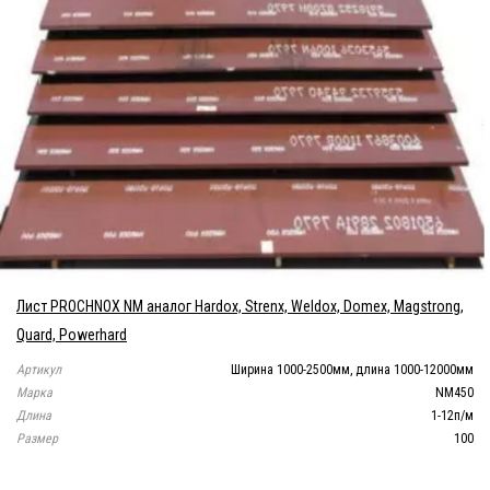
Лист PROCHNOX NM аналог Hardox, Strenx, Weldox, Domex, Magstrong,
Quard, Powerhard
Артикул
Ширина 1000-2500мм, длина 1000-12000мм
Марка
NM450
Длина
1-12п/м
Размер
100