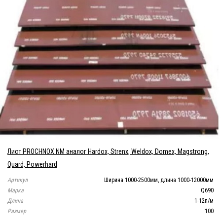
Лист PROCHNOX NM аналог Hardox, Strenx, Weldox, Domex, Magstrong,
Quard, Powerhard
Артикул
Ширина 1000-2500мм, длина 1000-12000мм
Марка
Q690
Длина
1-12п/м
Размер
100