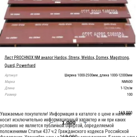
Лист PROCHNOX NM аналог Hardox, Strenx, Weldox, Domex, Magstrong,
Quard, Powerhard
Артикул
Ширина 1000-2500мм, длина 1000-12000мм
Марка
NM600
Длина
1-12п/м
Размер
100
169 000
Уважаемые покупатели! Информация в каталоге о цене и наличии
носит исключительно информационный характер и ни при каких
условиях не является публичной офертой, определяемой
т
положениями Статьи 437 ч.2 Гражданского кодекса Российской
169 000