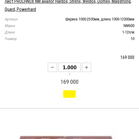
Лист PROCHNOX NM аналог Hardox, Strenx, Weldox, Domex, Magstrong,
Quard, Powerhard
Артикул
Ширина 1000-2500мм, длина 1000-12000мм
Марка
NM600
Длина
1-12п/м
Размер
10
169 000
т
169 000