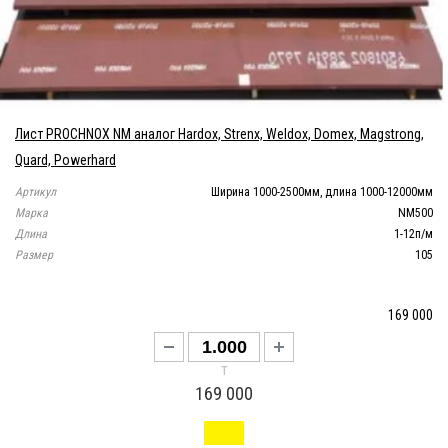
Лист PROCHNOX NM аналог Hardox, Strenx, Weldox, Domex, Magstrong,
Quard, Powerhard
Артикул
Ширина 1000-2500мм, длина 1000-12000мм
Марка
NM500
Длина
1-12п/м
Размер
105
169 000
т
169 000