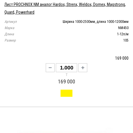
Лист PROCHNOX NM аналог Hardox, Strenx, Weldox, Domex, Magstrong,
Quard, Powerhard
Артикул
Ширина 1000-2500мм, длина 1000-12000мм
Марка
NM450
Длина
1-12п/м
Размер
105
169 000
т
169 000