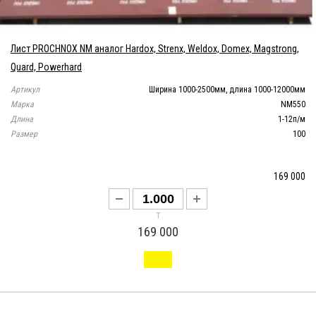
Лист PROCHNOX NM аналог Hardox, Strenx, Weldox, Domex, Magstrong,
Quard, Powerhard
Артикул
Ширина 1000-2500мм, длина 1000-12000мм
Марка
NM550
Длина
1-12п/м
Размер
100
169 000
т
169 000