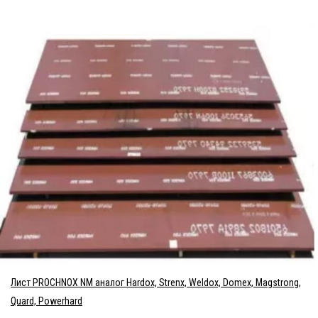
Лист PROCHNOX NM аналог Hardox, Strenx, Weldox, Domex, Magstrong,
Quard, Powerhard