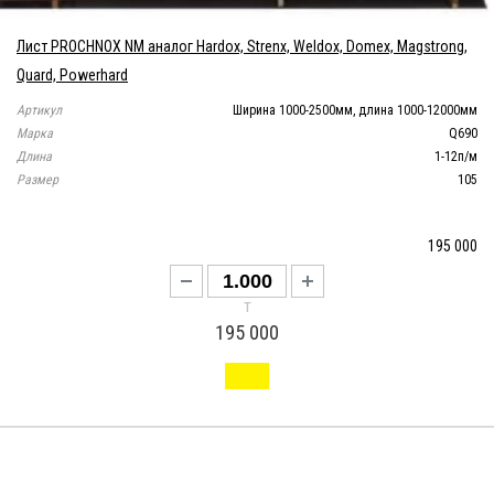
Лист PROCHNOX NM аналог Hardox, Strenx, Weldox, Domex, Magstrong,
Quard, Powerhard
Артикул
Ширина 1000-2500мм, длина 1000-12000мм
Марка
Q690
Длина
1-12п/м
Размер
105
195 000
т
195 000