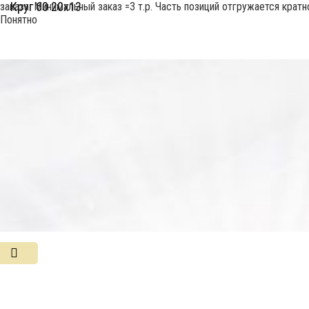
Круг 60 20х13
заказа. Минимальный заказ =3 т.р. Часть позиций отгружается крат
Понятно