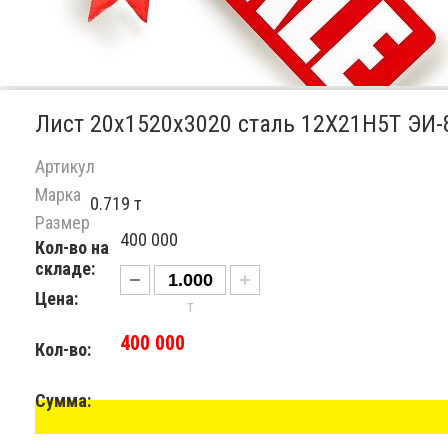
Лист 20х1520х3020 сталь 12Х21Н5Т ЭИ-
Артикул
Марка
0.719 т
Размер
400 000
Кол-во на
складе:
Цена:
т
400 000
Кол-во:
Сумма: