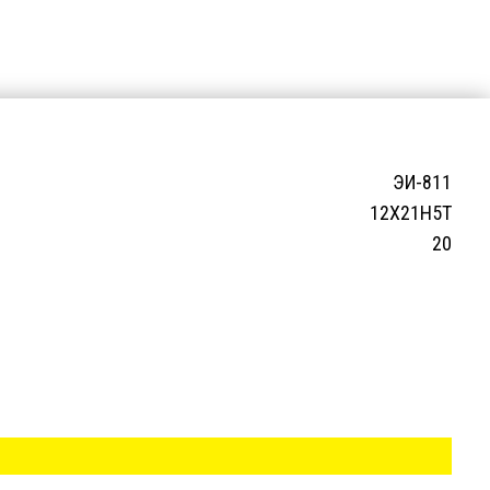
ЭИ-811
12Х21Н5Т
20